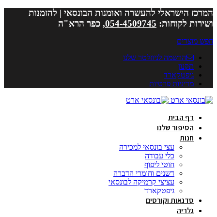
המרכז הישראלי להעשרה ואומנות הבונסאי | להזמנות
ושירות לקוחות:
054-4509745
, כפר הרא"ה
חפש מוצרים
הרשמה לניוזלטר שלנו
תקנון
גיפטקארד
מדיניות פרטיות
דף הבית
הסיפור שלנו
חנות
עצי בונסאי למכירה
כלי עבודה
חוטי ליפוף
דשנים וחומרי הדברה
עציצי קרמיקה לבונסאי
גיפטקארד
סדנאות וקורסים
גלריה