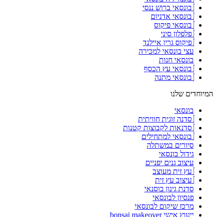
בונסאי ברוש ננסי
בונסאי אדניום
בונסאי פיקוס
פלפלון סיני
פיקוס גרין איילנד
עצי בונסאי למכירה
בונסאי חנות
בונסאי עץ הכסף
בונסאי מתנה
המיוחדים שלנו
בונסאי
סדנה זוגית חוויתית
סדנאות לקבוצות קטנות
בונסאי למתחילים
סיורים במשתלה
גידול בונסאי
עיצוב גנים יפניים
עץ זית מעוצב
עיצוב עץ זית
סדנת גינון בוסנאי
פנסיון לבונסאי
מרכז שיקום לבונסאי
ייעוץ אישי bonsai makeover