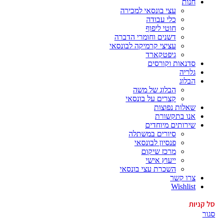
חנות
עצי בונסאי למכירה
כלי עבודה
חוטי ליפוף
דשנים וחומרי הדברה
עציצי קרמיקה לבונסאי
גיפטקארד
סדנאות וקורסים
גלריה
הבלוג
הבלוג של משה
קצרים על בונסאי
שאלות נפוצות
אנו בתקשורת
שירותים מיוחדים
סיורים במשתלה
פנסיון לבונסאי
מרכז שיקום
ייעוץ אישי
השכרת עצי בונסאי
צרו קשר
Wishlist
סל קניות
סגור