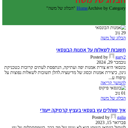
Archive by Category "הבלוג של משה"
Home
29
נוב
הבלוג של משה
תשובות לשאלות על אמנות הבונסאי
Posted by
gary2
נובמבר 29, 2024
בונסאי היא צורת אמנות יפה ועתיקה, הנתפסת לעתים קרובות כטכניקת
גינון, כיצירת אמנות וכסוג של מדיטציה.להלן תשובות לשאלות נפוצות על
טיפוח ע...
להמשך קריאה
01
נוב
הבלוג של משה
איך שותלים עץ בונסאי בעציץ קרמיקה ייעודי
Posted by
galia
פברואר 15, 2023
לשתול בונסאי בעציץ הוא לא עניין של מה בכך. כשמסתכלים על עץ