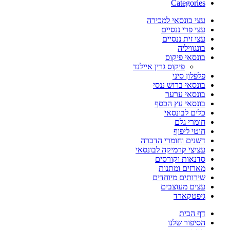
Categories
עצי בונסאי למכירה
עצי פרי ננסיים
עצי זית ננסיים
בונגוויליה
בונסאי פיקוס
פיקוס גרין איילנד
פלפלון סיני
בונסאי ברוש ננסי
בונסאי ערער
בונסאי עץ הכסף
כלים לבונסאי
חומרי גלם
חוטי ליפוף
דשנים וחומרי הדברה
עציצי קרמיקה לבונסאי
סדנאות וקורסים
מארזים ומתנות
שירותים מיוחדים
עצים מעוצבים
גיפטקארד
דף הבית
הסיפור שלנו