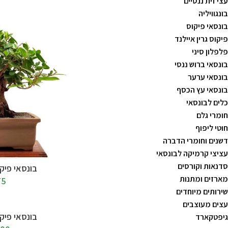
עצי זית ננסיים
בונגוויליה
בונסאי פיקוס
פיקוס גרין איילנד
פלפלון סיני
בונסאי ברוש ננסי
בונסאי ערער
בונסאי עץ הכסף
כלים לבונסאי
חומרי גלם
חוטי ליפוף
דשנים וחומרי הדברה
עציצי קרמיקה לבונסאי
סדנאות וקורסים
הוספה לסל
בונסאי פיקו
מארזים ומתנות
75
שירותים מיוחדים
עצים מעוצבים
הוספה לסל
בונסאי פיקו
גיפטקארד