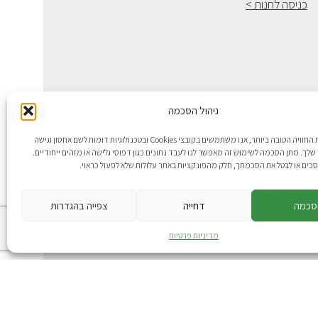
כניסה לחנות >
ניהול הסכמה
כדי לספק לך את החוויה הטובה ביותר, אנו משתמשים בקובצי Cookies ובטכנולוגיות דומות לשם אחסון וגישה
לך. מתן הסכמה לשימוש זה מאפשר לנו לעבד נתונים כגון דפוסי גלישה או מזהים ייחודיים.
כים או לבטל את הסכמתך, חלק מהפונקציות באתר עלולות שלא לפעול כראוי.
סכמה
דחייה
צפייה בהגדרות
: omega360
מדיניות פרטיות