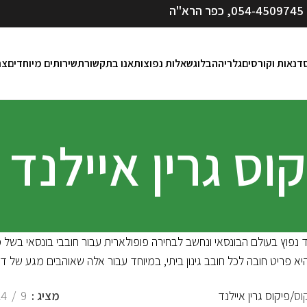
054-4509745
, כפר הרא"ה
דנאות וקורסים
גלריה
הבלוג
שאלות נפוצות
אנו בתקשורת
שירותים מיוחדים
צר
וס גרין איילנד
ד נפוץ בעולם הבונסאי ונחשב לבחירה פופולארית עבור חובבי בונסאי בשל 
היא פריט חובה לכל חובב גינון ביתי, במיוחד עבור אלה שאוהבים מגע של 
וס
פיקוס גרין איילנד
מציג
9
24