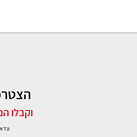
הצטרפו
וקבלו הנחה קב
ונדאג