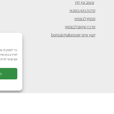
עיצוב עץ זית
סדנת גינון בוסנאי
פנסיון לבונסאי
מרכז שיקום לבונסאי
ייעוץ אישי bonsai makeover
למידע במכשיר ש
אם תבחר לא להס
ה
בניה ועיצוב אתר