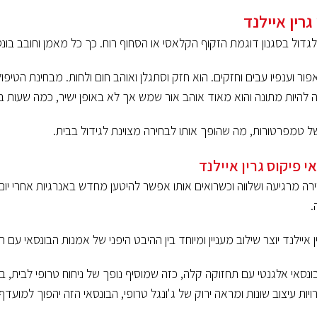
גרין איילנד
גדול בסגנון דוגמת הזקוף הקלאסי או הסחוף רוח. כך כל מאמן וחובב בונסאי
אפור וענפיו עבים וחזקים. הוא חזק וסתגלן ואוהב חום ולחות. מבחינת הטיפ
 להיות מתונה והוא מאוד אוהב אור שמש אך לא באופן ישיר, כמה שעות בי
ל טמפרטורות, מה שהופך אותו לבחירה מצוינת לגידול בבית.
י פיקוס גרין איילנד
ווירה מרגיעה ושלווה וכשרואים אותו אפשר להיטען מחדש באנרגיות אחרי יו
.
ין איילנד יוצר שילוב מעניין ומיוחד בין ההיבט היפני של אמנות הבונסאי עם
סאי אלגנטי עם תחזוקה קלה, כזה שמוסיף נופך של ניחוח טרופי לבית, בונ
יות עיצוב שונות ומראה ירוק של ג'ונגל טרופי, הבונסאי הזה יהפוך למועדף