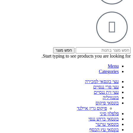
חפש מוצר
Start typing to see products you are looking for.
Menu
Categories
עצי בונסאי למכירה
עצי פרי ננסיים
עצי זית ננסיים
בונגוויליה
בונסאי פיקוס
פיקוס גרין איילנד
פלפלון סיני
בונסאי ברוש ננסי
בונסאי ערער
בונסאי עץ הכסף