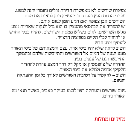
צפיפות שורשים לא מאפשרת חדירת נוזלים וחומרי הזנה למצע.
על ידי הרמת העץ והפרדתו מהעציץ ניתן לראות אם מסת
השורשים אכן צפופה ואם הגיע הזמן לגזום אותם.
יש להפריד את הבונסאי מהעציץ בו הוא גדל ולנקות שאריות מצע
מגוש השורשים, לגזום כשליש ממסת השורשים. להניח בכלי החדש
או להחזיר לכלי הקיים בפוזיציה הרצויה.
להוסיף מצע חדש.
חשוב לדאוג שלא יהיו כיסי אויר. עצם הימצאותם של כיסי האוויר
מונע הגעה של המים אל השורשים והתייבשות שלהם ובהמשך
התייבשות גם של ענפים בעץ.
החדרה של צ’ופסטיק או מקל דק דרך המצע עוזרת להחדיר
חלקיקי אדמה ולמלא את כיסי האוויר.
חשוב – להקפיד על רטיבות השורשים לאורך כל זמן ההעתקה
והגיזום.
גיזום שורשים והעתקה רצוי לבצע בעיקר באביב, כאשר תנאי מזג
האוויר נוחים.
מזיקים ומחלות