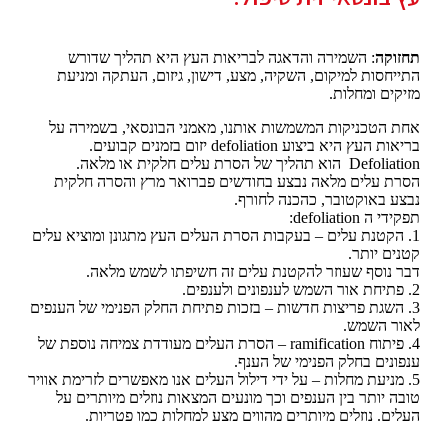
תחזוקה
: השמירה והדאגה לבריאות העץ היא תהליך שדורש
התייחסות למיקום, השקיה, מצע, דישון, גיזום, העתקה ומניעת
מזיקים ומחלות.
אחת הטכניקות המשמשות אותנו, מאמני הבונסאי, בשמירה על
בריאות העץ היא ביצוע defoliation יזום בזמנים קבועים.
Defoliation הוא תהליך של הסרת עלים חלקית או מלאה.
הסרת עלים מלאה נבצע בחודשים פברואר מרץ והסרה חלקית
נבצע באוקטובר, כהכנה לחורף.
תפקידי ה defoliation:
1. הקטנת עלים – בעקבות הסרת העלים העץ מתגונן ומוציא עלים
קטנים יותר.
דבר נוסף שעוזר להקטנת עלים זה חשיפתו לשמש מלאה.
2. פתיחת אור השמש לענפונים ולענפים.
3. השגת פריצות חדשות – בזכות פתיחת החלק הפנימי של הענפים
לאור השמש.
4. פיתוח ramification – הסרת העלים מעודדת צמיחה נוספת של
ענפונים בחלק הפנימי של הענף.
5. מניעת מחלות – על ידי דילול העלים אנו מאפשרים לזרימת אוויר
טובה יותר בין הענפים וכך מונעים המצאות נוזלים מיותרים על
העלים. נוזלים מיותרים מהווים מצע למחלות כמו פטריות.