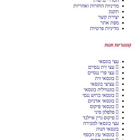
הסדרי נגישות
מדיניות החזרות ואחריות
תקנון
יצירת קשר
מפת אתר
מדיניות פרטיות
קטגוריות חנות
עצי בונסאי
עצי זית ננסיים
עצי פרי ננסיים
בונסאי זית
עציצי בונסאי
בוגנוויליה בונסאי
בונסאי ברוש ננסי
בונסאי אדניום
בונסאי פיקוס
פלפלון סיני
פיקוס גרין איילנד
עצי בונסאי למכירה
בונסאי חנות
בונסאי עץ הכסף