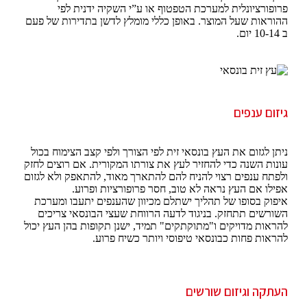
פרופורציונלית למערכת הטפטוף או ע”י השקיה ידנית לפי
ההוראות שעל המוצר. באופן כללי מומלץ לדשן בתדירות של פעם
ב 10-14 יום.
גיזום ענפים
ניתן לגזום את העץ בונסאי זית לפי הצורך ולפי קצב הצימוח בכול
עונות השנה כדי להחזיר לעץ את צורתו המקורית. אם רוצים לחזק
ולפתח ענפים רצוי להניח להם להתארך מאוד, להתאפק ולא לגזום
אפילו אם העץ נראה לא טוב, חסר פרופורציות ופרוע.
איפוק בסופו של תהליך ישתלם מכיוון שהענפים יתעבו ומערכת
השורשים תתחזק. בניגוד לדעה הרווחת שעצי הבונסאי צריכים
להראות מדויקים ו"מתוקתקים" תמיד, ישנן תקופות בהן העץ יכול
להראות פחות כבונסאי טיפוסי ויותר כשיח פרוע.
העתקה וגיזום שורשים