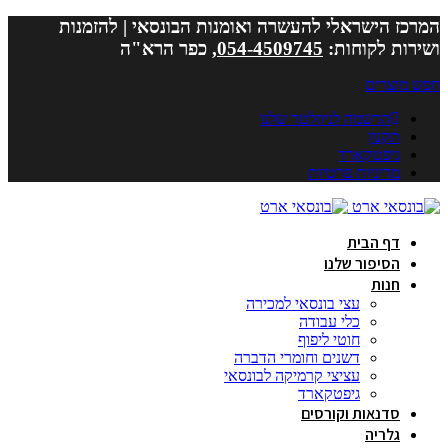
המרכז הישראלי להעשרה ואומנות הבונסאי | להזמנות
ושירות לקוחות:
054-4509745
, כפר הרא"ה
חפש מוצרים
הרשמה לניוזלטר שלנו
תקנון
גיפטקארד
מדיניות פרטיות
דף הבית
הסיפור שלנו
חנות
עצי בונסאי למכירה
כלי עבודה
חוטי ליפוף
דשנים וחומרי הדברה
עציצי קרמיקה לבונסאי
גיפטקארד
סדנאות וקורסים
גלריה