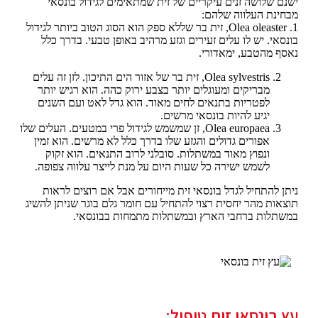
ישנם שלושה זנים עיקריים של זית שמתאימים לגידול בונסאי
מבחינת העלווה שלהם:
1. Olea oleaster, זית בר שללא ספק הוא הסוג הטוב ביותר לגידול
בונסאי. יש לו עלים זעירים וגזע מרהיב באופן טבעי. בדרך כלל
נאסף מהטבע, ימאדורי.
Olea sylvestris, זית בר של אזור הים התיכון. לזן זה עלים
מבריקים ומעוגלים יותר בצבע ירוק כהה. הוא רגיש יותר
לפטריות בתנאים לחים מאוד. הוא גדל לאט ועם השנים
יגיע להיות בונסאי מרשים.
Olea europaea, זן שמשמש לגידול פרי במטעים. העלים שלו
אפורים גדולים והגזע שלו בדרך כלל לא מרשים. הוא זמין
ונפוץ מאוד במשתלות. סובלני לרוב התנאים. הוא זקוק
לשמש ישירה כל שעות היום על מנת לייצר עלווה צפופה.
ניתן להתחיל לגדל בונסאי זית מייחורים אבל אם רוצים לראות
תוצאות מהר יחסית רצוי להתחיל עם חומר גלם בוגר שניתן להשיג
במשתלות ברחבי הארץ ובמשתלות מתמחות בבונסאי.
עץ בונסאי זית טיפול: