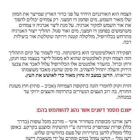
הצמח הוא האורגניזם היחיד על פני כדור הארץ שמייצר את המזון
שלו מאור השמש, מים ופחמן דו חמצני. רק צמחים יכולים להפוך
את אור השמש למקור אנרגיה. על מנת ליצר אנרגיה זו צמחים
משתמשים בפחמן דו חמצני, מים ואור סגול. תהליך ייצור האנרגיה
מתרחש בכלורופיל, מולקולה קטנה וירוקה שקולטת אור ביעילות
רבה.
תפקידה האולטימטיבי הוא ביוסינתזה. כדי לשמור על קיום התהליך
הזה הצמח זקוק לאלמנטים שהוא לא מסוגל לייצר בעצמו כמו חנקן,
זרחן וברזל. בהעדר אלמנטים אלו הכלורופיל עלול לאבד את צבעו
הירוק והעלה יתחיל להצהיב. זה סימן שהעץ מאבד מעוצמתו
ובריאותו.
הדשן במצב זה נחוץ מאוד כדי לאושש את העץ.
הזית זקוק לחומרי הזנה בתקופת הצמיחה (אביב – סתיו) חוץ מעונת
החורף, בה רוב העצים הנשירים בתרדמה והעצים ירוקי עד
במנוחה.
ישנם מספר דשנים אשר נהוג להשתמש בהם:
דשן אורגני מכופתת בשחרור איטי – מורכב מזבל עופות (בדרך
כלל) ופרות שמתפרק בהדרגה ע”י ההשקיה ומוצנע בקרקע. באופן
כללי מומלץ לדשן בתדירות של פעם בחודשיים שלוש.
דשן נוזלי – הדשן נמהל במים ומוזרם על ידי משאבת דישון