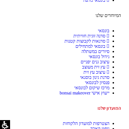
בונסאי מתנה
המיוחדים שלנו
בונסאי
סדנה זוגית חוויתית
סדנאות לקבוצות קטנות
בונסאי למתחילים
סיורים במשתלה
גידול בונסאי
עיצוב גנים יפניים
עץ זית מעוצב
עיצוב עץ זית
סדנת גינון בוסנאי
פנסיון לבונסאי
מרכז שיקום לבונסאי
ייעוץ אישי bonsai makeover
המועדון שלנו
הצטרפות למועדון הלקוחות
גיפט קארד