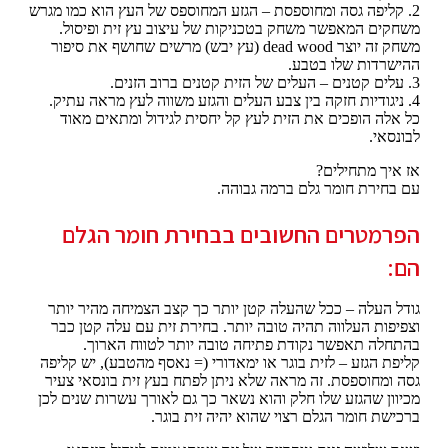
2. קליפה גסה ומחוספסת – הגזע המחוספס של העץ הוא כמו מגרש
משחקים המאפשר משחק בטכניקות של עיצוב עץ זית ופיסול.
משחק זה יוצר dead wood (עץ יבש) מרשים שחושף את סיפור
ההישרדות שלו בטבע.
3. עלים קטנים – העלים של הזית קטנים ברוב הזנים.
4. ניגודיות חזקה בין צבע העלים והגזע משווה לעץ מראה עתיק.
כל אלה הופכים את הזית לעץ קל יחסית לגידול ומתאים מאוד
לבונסאי.
אז איך מתחילים?
עם בחירת חומר גלם ברמה גבוהה.
הפרמטרים החשובים בבחירת חומר הגלם
הם:
גודל העלה – ככל שהעלה קטן יותר כך קצב הצמיחה מהיר יותר
וצפיפות העלווה תהיה טובה יותר. בחירת זית עם עלה קטן כבר
בהתחלה תאפשר נקודת פתיחה טובה יותר לטווח הארוך.
קליפת הגזע – לזית בוגר או ימאדורי (= נאסף מהטבע), יש קליפה
גסה ומחוספסת. זה מראה שלא ניתן לפתח בעץ זית בונסאי צעיר
מכיוון שהגזע שלו חלק והוא נשאר כך גם לאורך עשרות שנים לכן
ברכישת חומר הגלם רצוי שהוא יהיה זית בוגר.