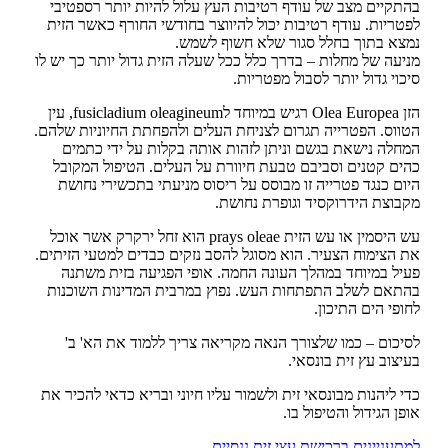
בהתקיים מצב של עודף רטיבות העץ עלול להיות יותר רספטיבי
לפטריות. עודף רטיבות יכול להיווצר בחודשי החורף כאשר הזית
נמצא בתוך בחלל סגור שלא חשוף לשמש.
מניעה של מחלות – בדרך כלל ככל שעלה הזית גדול יותר כך יש לו
סיכוי גדול יותר לסבול מפטריות.
הזן Olea Europea רגיש במיוחד לfusicladium oleagineum, עין
הטווס. הפטרייה תגרום לצניחת העלים ולהפחתת החיוניות שלהם.
המחלה נישאת בגשם וניתן לזהות אותה בקלות על ידי כתמים
כהים קטנים וסביבם טבעת חיוורת על העלים. הטיפול המקובל
היום כנגד פטרייה זו מבוסס על ריסוס מניעתי בתכשירי נחושת
מקבוצת הידרוקסיד וגופרת נחושת.
עש היסמין או עש הזית prays oleae הוא זחל ירקרק אשר אוכל
את הצימוח הצעיר. הוא מסוגל להסב נזקים כבדים למטעי הזיתים.
פעיל במיוחד במהלך העונה החמה. אופי הפגיעה בזית משתנה
בהתאם לשלב התפתחות העש. נפוץ במרבית המדינות השוכנות
לחופי הים התיכון.
לסיכום – כמו שלצורך הנאה מקריאה צריך ללמוד את הא' ב'
בעיצוב עץ זית בונסאי.
כדי ליהנות מבונסאי זית ולשמור עליו חיוני ובריא כדאי להכיר את
אופן הגידול והטיפול בו.
למתעניינים ברכישת עצי זית ננסיים