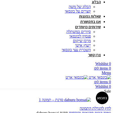
הבלוג
הבלוג של משה
קצרים על בונסאי
שאלות נפוצות
אנו בתקשורת
שירותים מיוחדים
סיורים במשתלה
פנסיון לבונסאי
מרכז שיקום
ייעוץ אישי
השכרת עצי בונסאי
צרו קשר
Wishlist
0
₪
0
items
0
Menu
₪
0
items
0
Wishlist
0
Sale
במבצע
לחץ להגדלת התמונה
עמוד הבית
סדנאות וקורסים
סדנת daburu bonsai