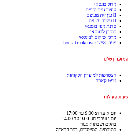
גידול בונסאי
עיצוב גנים יפניים
עץ זית מעוצב
עיצוב עץ זית
סדנת גינון בוסנאי
פנסיון לבונסאי
מרכז שיקום לבונסאי
ייעוץ אישי bonsai makeover
המועדון שלנו
הצטרפות למועדון הלקוחות
גיפט קארד
שעות פעילות
יום א עד ה: 9:00 עד 17:00
יום ו וערבי חג: 9:00 עד 14:00
בחגים ושבתות סגור
כתובתינו: המייסדים, כפר הרא”ה