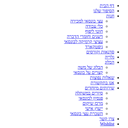
דף הבית
הסיפור שלנו
חנות
עצי בונסאי למכירה
כלי עבודה
חוטי ליפוף
דשנים וחומרי הדברה
עציצי קרמיקה לבונסאי
גיפטקארד
סדנאות וקורסים
גלריה
הבלוג
הבלוג של משה
קצרים על בונסאי
שאלות נפוצות
אנו בתקשורת
שירותים מיוחדים
סיורים במשתלה
פנסיון לבונסאי
מרכז שיקום
ייעוץ אישי
השכרת עצי בונסאי
צרו קשר
Wishlist