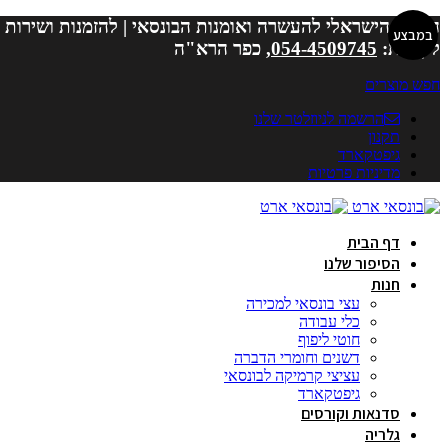
המרכז הישראלי להעשרה ואומנות הבונסאי | להזמנות ושירות
במבצע
לקוחות:
054-4509745
, כפר הרא"ה
חפש מוצרים
הרשמה לניוזלטר שלנו
תקנון
גיפטקארד
מדיניות פרטיות
דף הבית
הסיפור שלנו
חנות
עצי בונסאי למכירה
כלי עבודה
חוטי ליפוף
דשנים וחומרי הדברה
עציצי קרמיקה לבונסאי
גיפטקארד
סדנאות וקורסים
גלריה