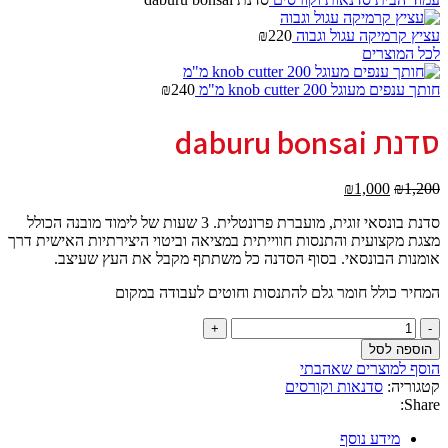
עציץ קרמיקה עגול וגבוה
220
₪
לכל המוצרים
חותך ענפים מעוגל knob cutter 200 מ"מ
240
₪
סדנת daburu bonsai
₪
1,000
₪
1,200
סדנת בונסאי זוגית, מועברת פרונטלית. 3 שעות של לימוד מובנה הכולל
מצגת מקצועית והתנסות חווייתית במציאה וביטוי היצירתיות האישית דרך
אומנות הבונסאי. בסוף הסדנה כל משתתף מקבל את העץ שעיצב.
המחיר כולל חומר גלם להתנסות וחוטים לעבודה במקום
הוספה לסל
הוסף למוצרים שאהבתי
קטגוריה:
סדנאות וקורסים
Share:
מידע נוסף