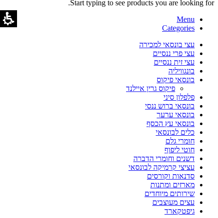
Start typing to see products you are looking for.
Menu
Categories
עצי בונסאי למכירה
עצי פרי ננסיים
עצי זית ננסיים
בונגוויליה
בונסאי פיקוס
פיקוס גרין איילנד
פלפלון סיני
בונסאי ברוש ננסי
בונסאי ערער
בונסאי עץ הכסף
כלים לבונסאי
חומרי גלם
חוטי ליפוף
דשנים וחומרי הדברה
עציצי קרמיקה לבונסאי
סדנאות וקורסים
מארזים ומתנות
שירותים מיוחדים
עצים מעוצבים
גיפטקארד