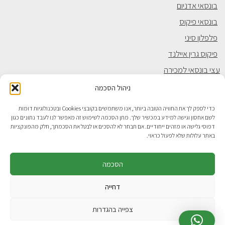
בונסאי אדניום
בונסאי פיקוס
פלפלון סיני
פיקוס גרין איילנד
עצי בונסאי למכירה
בונסאי חנות
ניהול הסכמה
בונסאי עץ הכסף
כדי לספק לך את החוויה הטובה ביותר, אנו משתמשים בקובצי Cookies ובטכנולוגיות דומות
בונסאי מתנה
לשם אחסון וגישה למידע במכשיר שלך. מתן הסכמה לשימוש זה מאפשר לנו לעבד נתונים כגון
דפוסי גלישה או מזהים ייחודיים. אם תבחר לא להסכים או לבטל את הסכמתך, חלק מהפונקציות
באתר עלולות שלא לפעול כראוי.
המיוחדים שלנו
הסכמה
בונסאי
דחייה
סדנה זוגית חוויתית
צפייה בהגדרות
סדנאות לקבוצות קטנות