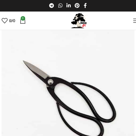
0
₪
0