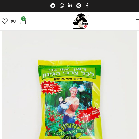
0
₪
0