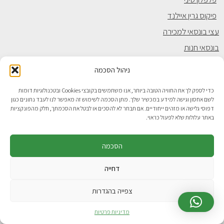
פיקוס גרין איילנד
עצי בונסאי למכירה
בונסאי חנות
בונסאי עץ הכסף
ניהול הסכמה
בונסאי מתנה
כדי לספק לך את החוויה הטובה ביותר, אנו משתמשים בקובצי Cookies ובטכנולוגיות דומות
לשם אחסון וגישה למידע במכשיר שלך. מתן הסכמה לשימוש זה מאפשר לנו לעבד נתונים כגון
דפוסי גלישה או מזהים ייחודיים. אם תבחר לא להסכים או לבטל את הסכמתך, חלק מהפונקציות
המיוחדים שלנו
באתר עלולות שלא לפעול כראוי.
בונסאי
הסכמה
סדנה זוגית חוויתית
דחייה
סדנאות לקבוצות קטנות
בונסאי למתחילים
צפייה בהגדרות
סיורים במשתלה
מדיניות פרטיות
גידול בונסאי