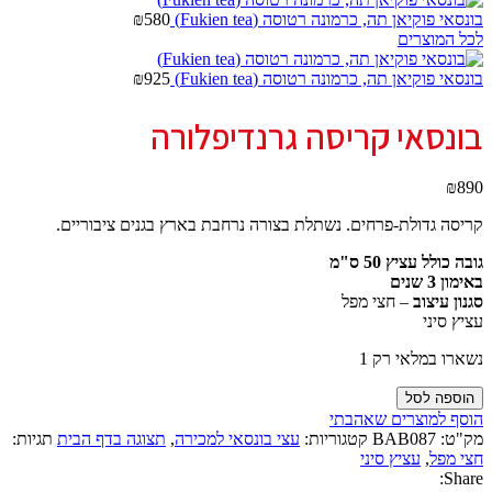
בונסאי פוקיאן תה, כרמונה רטוסה (Fukien tea)
580
₪
לכל המוצרים
בונסאי פוקיאן תה, כרמונה רטוסה (Fukien tea)
925
₪
בונסאי קריסה גרנדיפלורה
₪
890
קריסה גדולת-פרחים. נשתלת בצורה נרחבת בארץ בגנים ציבוריים.
גובה כולל עציץ 50 ס"מ
באימון 3 שנים
סגנון עיצוב
– חצי מפל
עציץ סיני
נשארו במלאי רק 1
הוספה לסל
הוסף למוצרים שאהבתי
מק"ט:
BAB087
קטגוריות:
עצי בונסאי למכירה
,
תצוגה בדף הבית
תגיות:
חצי מפל
,
עציץ סיני
Share: