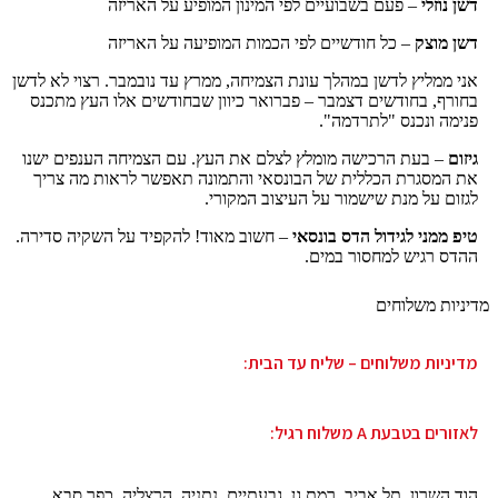
דשן נוזלי
– פעם בשבועיים לפי המינון המופיע על האריזה
דשן מוצק
– כל חודשיים לפי הכמות המופיעה על האריזה
אני ממליץ לדשן במהלך עונת הצמיחה, ממרץ עד נובמבר. רצוי לא לדשן
בחורף, בחודשים דצמבר – פברואר כיוון שבחודשים אלו העץ מתכנס
פנימה ונכנס "לתרדמה".
גיזום
– בעת הרכישה מומלץ לצלם את העץ. עם הצמיחה הענפים ישנו
את המסגרת הכללית של הבונסאי והתמונה תאפשר לראות מה צריך
לגזום על מנת שישמור על העיצוב המקורי.
טיפ ממני לגידול הדס בונסאי
– חשוב מאוד! להקפיד על השקיה סדירה.
ההדס רגיש למחסור במים.
מדיניות משלוחים
מדיניות משלוחים – שליח עד הבית:
לאזורים בטבעת A משלוח רגיל:
הוד השרון, תל אביב, רמת גן, גבעתיים, נתניה, הרצליה, כפר סבא,