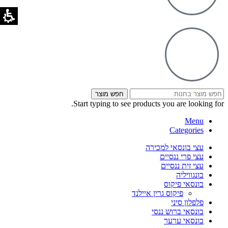
חפש מוצר
Start typing to see products you are looking for.
Menu
Categories
עצי בונסאי למכירה
עצי פרי ננסיים
עצי זית ננסיים
בונגוויליה
בונסאי פיקוס
פיקוס גרין איילנד
פלפלון סיני
בונסאי ברוש ננסי
בונסאי ערער