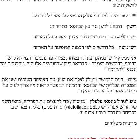
להשקות שוב.
** חשוב מאוד למנוע מהחלק הפנימי של המצע להתייבש.
דישון
– חובה!! לדשן את עץ הבונסאי בתדירות:
דשן נוזלי
– פעם בשבועיים לפי המינון המופיע על האריזה
דשן מוצק
– כל חודשיים לפי הכמות המופיעה על האריזה
אני ממליץ לדשן במהלך עונת הצמיחה, ממרץ עד נובמבר. רצוי לא לדשן
בחורף, בחודשים דצמבר – פברואר כיוון שבחודשים אלו העץ מתכנס פנימה
ונכנס "לתרדמה".
גיזום
– בעת הרכישה מומלץ לצלם את העץ. עם הצמיחה הענפים ישנו את
המסגרת הכללית של הבונסאי והתמונה תאפשר לראות מה צריך לגזום על
מנת שישמור על העיצוב המקורי.
טיפ לגידול בונסאי פלפלון
– מניסיוני, כדי להעצים את הפריחה, בחצי השני
של חודש אפריל יש לבצע defoliation (הסרת עלים) כללי. הצמח יגיב
בפריחה מוגברת בצבע אדום עז.
מדיניות משלוחים