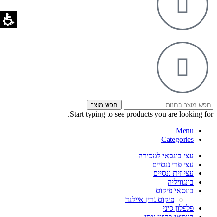
חפש מוצר
Start typing to see products you are looking for.
Menu
Categories
עצי בונסאי למכירה
עצי פרי ננסיים
עצי זית ננסיים
בונגוויליה
בונסאי פיקוס
פיקוס גרין איילנד
פלפלון סיני
בונסאי ברוש ננסי