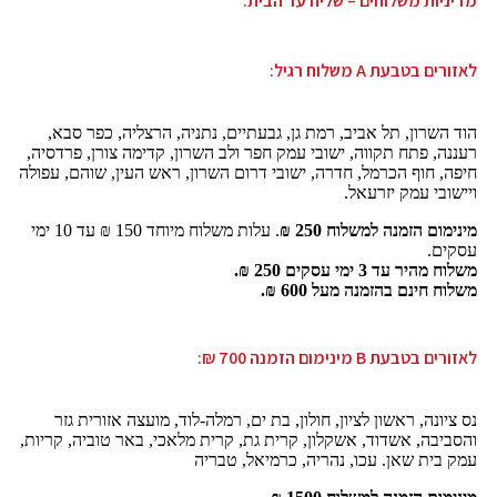
מדיניות משלוחים – שליח עד הבית:
לאזורים בטבעת A משלוח רגיל:
הוד השרון, תל אביב, רמת גן, גבעתיים, נתניה, הרצליה, כפר סבא,
רעננה, פתח תקווה, ישובי עמק חפר ולב השרון, קדימה צורן, פרדסיה,
חיפה, חוף הכרמל, חדרה, ישובי דרום השרון, ראש העין, שוהם, עפולה
ויישובי עמק יזרעאל.
מינימום הזמנה למשלוח 250 ₪
. עלות משלוח מיוחד 150 ₪ עד 10 ימי
עסקים.
משלוח מהיר עד 3 ימי עסקים 250 ₪.
משלוח חינם בהזמנה מעל 600 ₪.
לאזורים בטבעת B מינימום הזמנה 700 ₪:
נס ציונה, ראשון לציון, חולון, בת ים, רמלה-לוד, מועצה אזורית גזר
והסביבה, אשדוד, אשקלון, קרית גת, קרית מלאכי, באר טוביה, קריות,
עמק בית שאן. עכו, נהריה, כרמיאל, טבריה