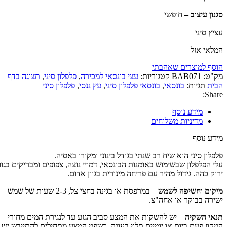
סגנון עיצוב –
חופשי
עציץ סיני
המלאי אזל
הוסף למוצרים שאהבתי
מק"ט:
BAB071
קטגוריות:
עצי בונסאי למכירה
,
פלפלון סיני
,
תצוגה בדף
הבית
תגיות:
בונסאי
,
בונסאי פלפלון סיני
,
עץ ננסי
,
פלפלון סיני
Share:
מידע נוסף
מדיניות משלוחים
מידע נוסף
פלפלון סיני הוא שיח רב שנתי בגודל בינוני ומקורו באסיה.
עלי הפלפלון שבשימוש באומנות הבונסאי, דמויי נוצה, צפופים ומבריקים בגוון
ירוק כהה. גידול מהיר עם פריחה מינורית בגוון אדום.
מיקום וחשיפה לשמש
– במרפסת או בגינה בחצי צל, 2-3 שעות של שמש
ישירה בבוקר או אחה"צ.
תנאי השקיה
– יש להשקות את המצע סביב הגזע עד לנגירת המים מחורי
הניקוז פעם ביום או יומיים תלוי בעונה. כשפני המצע מתחילים להתייבש יש