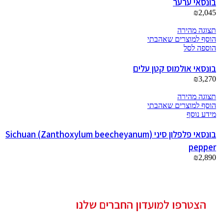
בונסאי ערער
₪
2,045
תצוגה מהירה
הוסף למוצרים שאהבתי
הוספה לסל
בונסאי אולמוס קטן עלים
₪
3,270
תצוגה מהירה
הוסף למוצרים שאהבתי
מידע נוסף
בונסאי פלפלון סיני (Zanthoxylum beecheyanum) Sichuan
pepper
₪
2,890
הצטרפו למועדון החברים שלנו