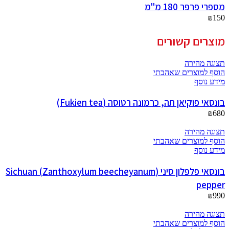
מספרי פרפר 180 מ"מ
₪
150
מוצרים קשורים
תצוגה מהירה
הוסף למוצרים שאהבתי
מידע נוסף
בונסאי פוקיאן תה, כרמונה רטוסה (Fukien tea)
₪
680
תצוגה מהירה
הוסף למוצרים שאהבתי
מידע נוסף
בונסאי פלפלון סיני (Zanthoxylum beecheyanum) Sichuan
pepper
₪
990
תצוגה מהירה
הוסף למוצרים שאהבתי