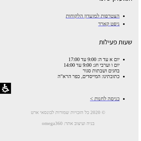
הצטרפות למועדון הלקוחות
גיפט קארד
שעות פעילות
יום א עד ה: 9:00 עד 17:00
יום ו וערבי חג: 9:00 עד 14:00
בחגים ושבתות סגור
כתובתינו: המייסדים, כפר הרא”ה
כניסה לחנות >
© 2020 כל הזכויות שמורות לבונסאי ארט
בניה ועיצוב אתר: omega360