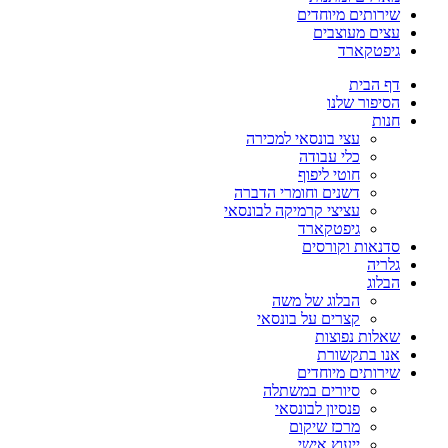
שירותים מיוחדים
עצים מעוצבים
גיפטקארד
דף הבית
הסיפור שלנו
חנות
עצי בונסאי למכירה
כלי עבודה
חוטי ליפוף
דשנים וחומרי הדברה
עציצי קרמיקה לבונסאי
גיפטקארד
סדנאות וקורסים
גלריה
הבלוג
הבלוג של משה
קצרים על בונסאי
שאלות נפוצות
אנו בתקשורת
שירותים מיוחדים
סיורים במשתלה
פנסיון לבונסאי
מרכז שיקום
ייעוץ אישי