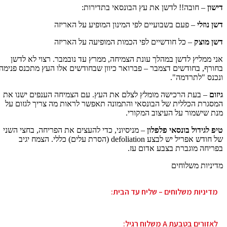
דישון
– חובה!! לדשן את עץ הבונסאי בתדירות:
דשן נוזלי
– פעם בשבועיים לפי המינון המופיע על האריזה
דשן מוצק
– כל חודשיים לפי הכמות המופיעה על האריזה
אני ממליץ לדשן במהלך עונת הצמיחה, ממרץ עד נובמבר. רצוי לא לדשן
בחורף, בחודשים דצמבר – פברואר כיוון שבחודשים אלו העץ מתכנס פנימה
ונכנס "לתרדמה".
גיזום
– בעת הרכישה מומלץ לצלם את העץ. עם הצמיחה הענפים ישנו את
המסגרת הכללית של הבונסאי והתמונה תאפשר לראות מה צריך לגזום על
מנת שישמור על העיצוב המקורי.
טיפ לגידול בונסאי פלפלון
– מניסיוני, כדי להעצים את הפריחה, בחצי השני
של חודש אפריל יש לבצע defoliation (הסרת עלים) כללי. הצמח יגיב
בפריחה מוגברת בצבע אדום עז.
מדיניות משלוחים
מדיניות משלוחים – שליח עד הבית:
לאזורים בטבעת A משלוח רגיל: