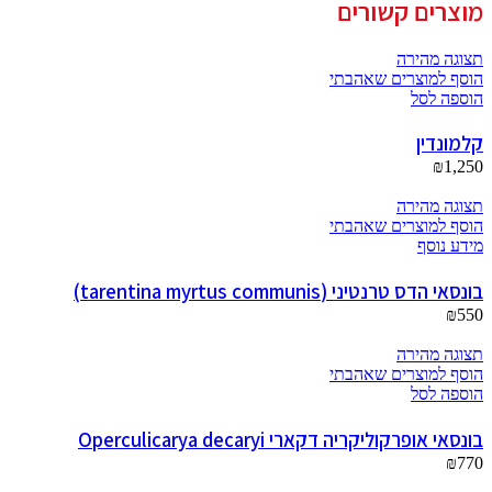
מוצרים קשורים
תצוגה מהירה
הוסף למוצרים שאהבתי
הוספה לסל
קלמונדין
₪
1,250
תצוגה מהירה
הוסף למוצרים שאהבתי
מידע נוסף
בונסאי הדס טרנטיני (tarentina myrtus communis)
₪
550
תצוגה מהירה
הוסף למוצרים שאהבתי
הוספה לסל
בונסאי אופרקוליקריה דקארי Operculicarya decaryi
₪
770