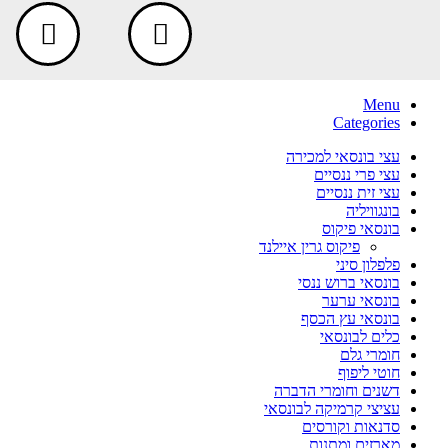
Menu
Categories
עצי בונסאי למכירה
עצי פרי ננסיים
עצי זית ננסיים
בונגוויליה
בונסאי פיקוס
פיקוס גרין איילנד
פלפלון סיני
בונסאי ברוש ננסי
בונסאי ערער
בונסאי עץ הכסף
כלים לבונסאי
חומרי גלם
חוטי ליפוף
דשנים וחומרי הדברה
עציצי קרמיקה לבונסאי
סדנאות וקורסים
מארזים ומתנות