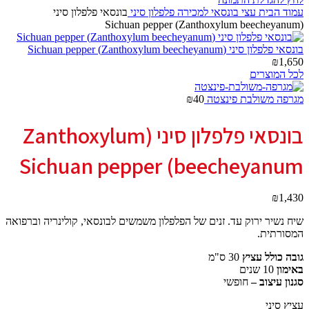
עמוד הבית
עצי בונסאי למכירה
פלפלון סיני
בונסאי פלפלון סיני
(Zanthoxylum beecheyanum) Sichuan pepper
בונסאי פלפלון סיני (Zanthoxylum beecheyanum) Sichuan pepper
₪
1,650
לכל המוצרים
מגרפה משולבת פינצטה
40
₪
בונסאי פלפלון סיני (Zanthoxylum
beecheyanum) Sichuan pepper
₪
1,430
שיח נשיר ירוק עד. זנים של הפלפלון משמשים לבונסאי, קולינריה וברפואה
המסורתית.
גובה כולל עציץ
30 ס"מ
באימון
10 שנים
סגנון עיצוב –
חופשי
עציץ סיני