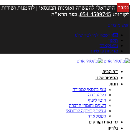
נמכר
נמכר
המרכז הישראלי להעשרה ואומנות הבונסאי | להזמנות ושירות
לקוחות:
054-4509745
, כפר הרא"ה
חפש מוצרים
הרשמה לניוזלטר שלנו
תקנון
גיפטקארד
מדיניות פרטיות
דף הבית
הסיפור שלנו
חנות
עצי בונסאי למכירה
כלי עבודה
חוטי ליפוף
דשנים וחומרי הדברה
עציצי קרמיקה לבונסאי
גיפטקארד
סדנאות וקורסים
גלריה