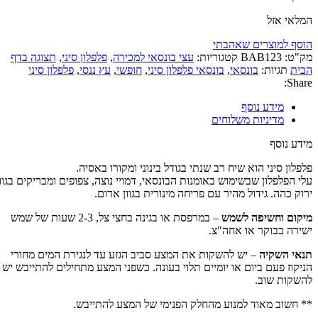
המלאי אזל
הוסף למוצרים שאהבתי
מק"ט:
BAB123
קטגוריות:
עצי בונסאי למכירה
,
פלפלון סיני
,
תצוגה בדף
הבית
תגיות:
בונסאי
,
בונסאי פלפלון סיני
,
חופשי
,
עץ ננסי
,
פלפלון סיני
Share:
מידע נוסף
מדיניות משלוחים
מידע נוסף
פלפלון סיני הוא שיח רב שנתי בגודל בינוני ומקורו באסיה.
עלי הפלפלון שבשימוש באומנות הבונסאי, דמויי נוצה, צפופים ומבריקים בגוון
ירוק כהה. גידול מהיר עם פריחה מינורית בגוון אדום.
מיקום וחשיפה לשמש
– במרפסת או בגינה בחצי צל, 2-3 שעות של שמש
ישירה בבוקר או אחה"צ.
תנאי השקיה
– יש להשקות את המצע סביב הגזע עד לנגירת המים מחורי
הניקוז פעם ביום או יומיים תלוי בעונה. כשפני המצע מתחילים להתייבש יש
להשקות שוב.
** חשוב מאוד למנוע מהחלק הפנימי של המצע להתייבש.