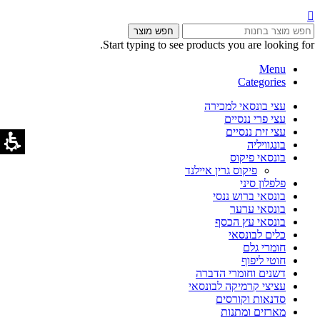
חפש מוצר
Start typing to see products you are looking for.
Menu
Categories
עצי בונסאי למכירה
עצי פרי ננסיים
עצי זית ננסיים
בונגוויליה
בונסאי פיקוס
פיקוס גרין איילנד
פלפלון סיני
בונסאי ברוש ננסי
בונסאי ערער
בונסאי עץ הכסף
כלים לבונסאי
חומרי גלם
חוטי ליפוף
דשנים וחומרי הדברה
עציצי קרמיקה לבונסאי
סדנאות וקורסים
מארזים ומתנות