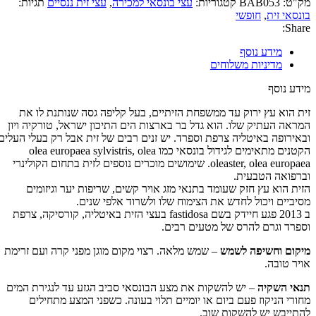
מק"ט:
BAB053
קטגוריות:
עצי בונסאי למכירה
,
עצי זית ננסיים
תגיות:
בונסאי זית
,
חופשי
Share:
מידע נוסף
מדיניות משלוחים
מידע נוסף
זית הוא עץ ירוק עד ממשפחת הזיתיים, בעל קליפה גסה שנותנת לו את
המראה העתיק שלו. הוא גדל בר בארצות הים התיכון ישראל, טורקיה ויון
ובאירופה באיטליה צרפת וספרד. יש זנים רבים של זית אבל רק בעלי העלים
הקטנים מתאימים לגידול בונסאי כמו olea europaea sylvistris, olea
oleaster, olea europaea. שימושים מוכרים נוספים לזית בתחום הקולינרי
וברפואה הטבעית.
הזית הוא עץ חזק שעומד בתנאי מזג אויר קשים, שריפות יער וגיזומים
מסיביים ויכול לחדש את הצימוח שלו ולשרוד אלפי שנים.
ב 2013 פגע חיידק בשם fastidosa בעצי הזית באיטליה, קורסיקה, צרפת
וספרד וגרם להרס של מטעים רבים.
מיקום וחשיפה לשמש
– שמש מלאה. רצוי מקום מוגן מפני קרה ועם זרימת
אויר טובה.
תנאי השקיה
– יש להשקות את מצע הבונסאי סביב הגזע עד לנגירת המים
מחורי הניקוז פעם ביום או יומיים תלוי בעונה. כשפני המצע מתחילים
להתייבש יש להשקות שוב.