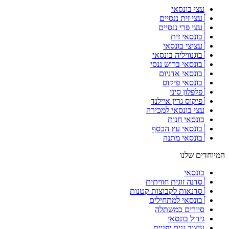
עצי בונסאי
עצי זית ננסיים
עצי פרי ננסיים
בונסאי זית
עציצי בונסאי
בוגנוויליה בונסאי
בונסאי ברוש ננסי
בונסאי אדניום
בונסאי פיקוס
פלפלון סיני
פיקוס גרין איילנד
עצי בונסאי למכירה
בונסאי חנות
בונסאי עץ הכסף
בונסאי מתנה
המיוחדים שלנו
בונסאי
סדנה זוגית חוויתית
סדנאות לקבוצות קטנות
בונסאי למתחילים
סיורים במשתלה
גידול בונסאי
עיצוב גנים יפניים