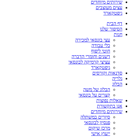
שירותים מיוחדים
עצים מעוצבים
גיפטקארד
דף הבית
הסיפור שלנו
חנות
עצי בונסאי למכירה
כלי עבודה
חוטי ליפוף
דשנים וחומרי הדברה
עציצי קרמיקה לבונסאי
גיפטקארד
סדנאות וקורסים
גלריה
הבלוג
הבלוג של משה
קצרים על בונסאי
שאלות נפוצות
אנו בתקשורת
שירותים מיוחדים
סיורים במשתלה
פנסיון לבונסאי
מרכז שיקום
ייעוץ אישי