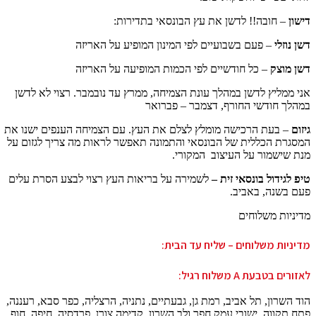
דישון
– חובה!! לדשן את עץ הבונסאי בתדירות:
דשן נוזלי
– פעם בשבועיים לפי המינון המופיע על האריזה
דשן מוצק
– כל חודשיים לפי הכמות המופיעה על האריזה
אני ממליץ לדשן במהלך עונת הצמיחה, ממרץ עד נובמבר. רצוי לא לדשן
במהלך חודשי החורף, דצמבר – פברואר
גיזום
– בעת הרכישה מומלץ לצלם את העץ. עם הצמיחה הענפים ישנו את
המסגרת הכללית של הבונסאי והתמונה תאפשר לראות מה צריך לגזום על
מנת שישמור על העיצוב המקורי.
טיפ לגידול בונסאי זית –
לשמירה על בריאות העץ רצוי לבצע הסרת עלים
פעם בשנה, באביב.
מדיניות משלוחים
מדיניות משלוחים – שליח עד הבית:
לאזורים בטבעת A משלוח רגיל:
הוד השרון, תל אביב, רמת גן, גבעתיים, נתניה, הרצליה, כפר סבא, רעננה,
פתח תקווה, ישובי עמק חפר ולב השרון, קדימה צורן, פרדסיה, חיפה, חוף