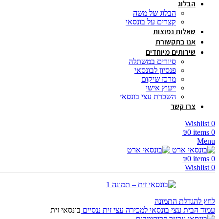
הבלוג
הבלוג של משה
קצרים על בונסאי
שאלות נפוצות
אנו בתקשורת
שירותים מיוחדים
סיורים במשתלה
פנסיון לבונסאי
מרכז שיקום
ייעוץ אישי
השכרת עצי בונסאי
צרו קשר
Wishlist
0
₪
0
items
0
Menu
₪
0
items
0
Wishlist
0
לחץ להגדלת התמונה
עמוד הבית
עצי בונסאי למכירה
עצי זית ננסיים
בונסאי זית