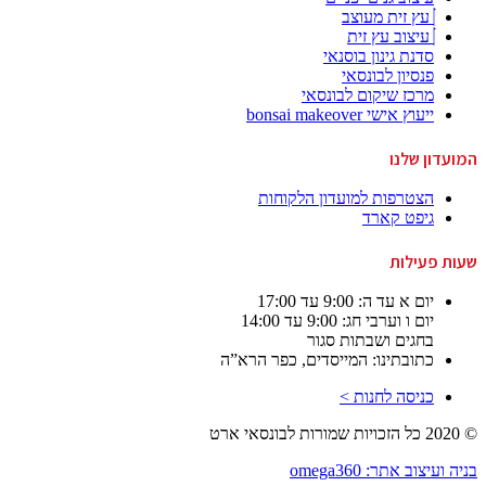
עץ זית מעוצב
עיצוב עץ זית
סדנת גינון בוסנאי
פנסיון לבונסאי
מרכז שיקום לבונסאי
ייעוץ אישי bonsai makeover
המועדון שלנו
הצטרפות למועדון הלקוחות
גיפט קארד
שעות פעילות
יום א עד ה: 9:00 עד 17:00
יום ו וערבי חג: 9:00 עד 14:00
בחגים ושבתות סגור
כתובתינו: המייסדים, כפר הרא”ה
כניסה לחנות >
© 2020 כל הזכויות שמורות לבונסאי ארט
בניה ועיצוב אתר: omega360