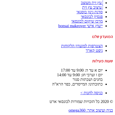
עץ זית מעוצב
עיצוב עץ זית
סדנת גינון בוסנאי
פנסיון לבונסאי
מרכז שיקום לבונסאי
ייעוץ אישי bonsai makeover
המועדון שלנו
הצטרפות למועדון הלקוחות
גיפט קארד
שעות פעילות
יום א עד ה: 9:00 עד 17:00
יום ו וערבי חג: 9:00 עד 14:00
בחגים ושבתות סגור
כתובתינו: המייסדים, כפר הרא”ה
כניסה לחנות >
© 2020 כל הזכויות שמורות לבונסאי ארט
בניה ועיצוב אתר: omega360