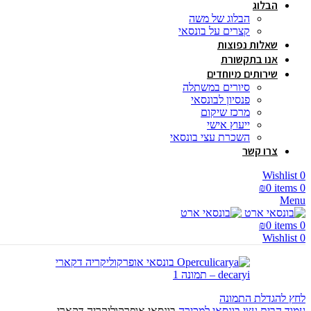
הבלוג
הבלוג של משה
קצרים על בונסאי
שאלות נפוצות
אנו בתקשורת
שירותים מיוחדים
סיורים במשתלה
פנסיון לבונסאי
מרכז שיקום
ייעוץ אישי
השכרת עצי בונסאי
צרו קשר
Wishlist
0
₪
0
items
0
Menu
₪
0
items
0
Wishlist
0
לחץ להגדלת התמונה
עמוד הבית
עצי בונסאי למכירה
בונסאי אופרקוליקריה דקארי