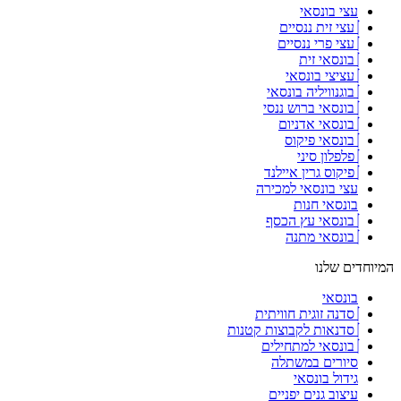
עצי בונסאי
עצי זית ננסיים
עצי פרי ננסיים
בונסאי זית
עציצי בונסאי
בוגנוויליה בונסאי
בונסאי ברוש ננסי
בונסאי אדניום
בונסאי פיקוס
פלפלון סיני
פיקוס גרין איילנד
עצי בונסאי למכירה
בונסאי חנות
בונסאי עץ הכסף
בונסאי מתנה
המיוחדים שלנו
בונסאי
סדנה זוגית חוויתית
סדנאות לקבוצות קטנות
בונסאי למתחילים
סיורים במשתלה
גידול בונסאי
עיצוב גנים יפניים