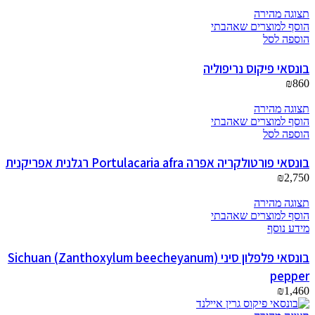
תצוגה מהירה
הוסף למוצרים שאהבתי
הוספה לסל
בונסאי פיקוס נריפוליה
₪
860
תצוגה מהירה
הוסף למוצרים שאהבתי
הוספה לסל
בונסאי פורטולקריה אפרה Portulacaria afra רגלנית אפריקנית
₪
2,750
תצוגה מהירה
הוסף למוצרים שאהבתי
מידע נוסף
בונסאי פלפלון סיני (Zanthoxylum beecheyanum) Sichuan
pepper
₪
1,460