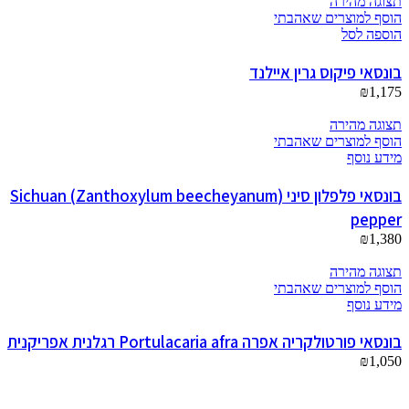
תצוגה מהירה
הוסף למוצרים שאהבתי
הוספה לסל
בונסאי פיקוס גרין איילנד
₪
1,175
תצוגה מהירה
הוסף למוצרים שאהבתי
מידע נוסף
בונסאי פלפלון סיני (Zanthoxylum beecheyanum) Sichuan
pepper
₪
1,380
תצוגה מהירה
הוסף למוצרים שאהבתי
מידע נוסף
בונסאי פורטולקריה אפרה Portulacaria afra רגלנית אפריקנית
₪
1,050