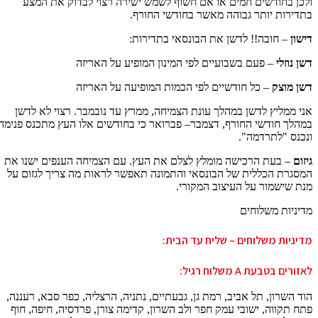
ולכן בחודשים חמים או אם חשוף לשמש ישירה רצוי לבדוק את המצע
בתדירות יותר גבוהה מאשר בחודשי החורף.
דישון
– חובה!! לדשן את הבונסאי בתדירות:
דשן נוזלי
– פעם בשבועיים לפי המינון המופיע על האריזה
דשן מוצק
– כל חודשיים לפי הכמות המופיעה על האריזה
אני ממליץ לדשן במהלך עונת הצמיחה, ממרץ עד נובמבר. רצוי לא לדשן
במהלך חודשי החורף, דצמבר– פברואר כי בחודשים אלו העץ מתכנס פנימה
ונכנס "לתרדמה".
גיזום
– בעת הרכישה מומלץ לצלם את העץ. עם הצמיחה הענפים ישנו את
המסגרת הכללית של הבונסאי והתמונה תאפשר לראות מה צריך לגזום על
מנת שישמור על העיצוב המקורי.
מדיניות משלוחים
מדיניות משלוחים – שליח עד הבית:
לאזורים בטבעת A משלוח רגיל:
הוד השרון, תל אביב, רמת גן, גבעתיים, נתניה, הרצליה, כפר סבא, רעננה,
פתח תקווה, ישובי עמק חפר ולב השרון, קדימה צורן, פרדסיה, חיפה, חוף