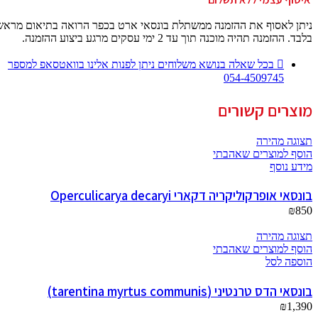
ניתן לאסוף את ההזמנה ממשתלת בונסאי ארט בכפר הרואה בתיאום מראש
בלבד. ההזמנה תהיה מוכנה תוך עד 2 ימי עסקים מרגע ביצוע ההזמנה.
בכל שאלה בנושא משלוחים ניתן לפנות אלינו בוואטסאפ למספר
054-4509745
מוצרים קשורים
תצוגה מהירה
הוסף למוצרים שאהבתי
מידע נוסף
בונסאי אופרקוליקריה דקארי Operculicarya decaryi
₪
850
תצוגה מהירה
הוסף למוצרים שאהבתי
הוספה לסל
בונסאי הדס טרנטיני (tarentina myrtus communis)
₪
1,390