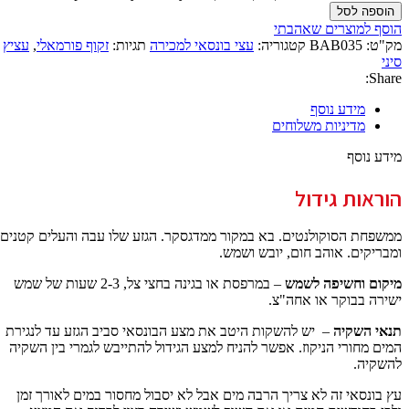
הוספה לסל
הוסף למוצרים שאהבתי
מק"ט:
BAB035
קטגוריה:
עצי בונסאי למכירה
תגיות:
זקוף פורמאלי
,
עציץ
סיני
Share:
מידע נוסף
מדיניות משלוחים
מידע נוסף
הוראות גידול
ממשפחת הסוקולנטים. בא במקור ממדגסקר. הגזע שלו עבה והעלים קטנים
ומבריקים. אוהב חום, יובש ושמש.
מיקום וחשיפה לשמש
– במרפסת או בגינה בחצי צל, 2-3 שעות של שמש
ישירה בבוקר או אחה"צ.
תנאי השקיה
– יש להשקות היטב את מצע הבונסאי סביב הגזע עד לנגירת
המים מחורי הניקוז. אפשר להניח למצע הגידול להתייבש לגמרי בין השקיה
להשקיה.
עץ בונסאי זה לא צריך הרבה מים אבל לא יסבול מחסור במים לאורך זמן