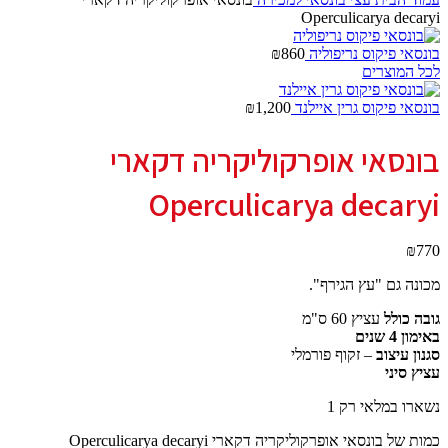
Operculicarya decaryi
בונסאי פיקוס נריפוליה
860
₪
לכל המוצרים
בונסאי פיקוס גרין איילנד
1,200
₪
בונסאי אופרקוליקריה דקארי
Operculicarya decaryi
₪
770
מכונה גם "עץ הגירף".
גובה כולל
עציץ 60 ס"מ
באימון 4 שנים
סגנון עיצוב
– זקוף פורמלי
עציץ סיני
נשארו במלאי רק 1
כמות של בונסאי אופרקוליקריה דקארי Operculicarya decaryi