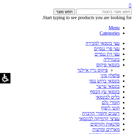
חפש מוצר
Start typing to see products you are looking for.
Menu
Categories
עצי בונסאי למכירה
עצי פרי ננסיים
עצי זית ננסיים
בונגוויליה
בונסאי פיקוס
פיקוס גרין איילנד
פלפלון סיני
בונסאי ברוש ננסי
בונסאי ערער
בונסאי עץ הכסף
כלים לבונסאי
חומרי גלם
חוטי ליפוף
דשנים וחומרי הדברה
עציצי קרמיקה לבונסאי
סדנאות וקורסים
מארזים ומתנות