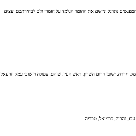
לקים: חלק אקדמי וחלק מעשי בנושא עיצוב ואימון מתקדם של בונסאי כמו עבודה על dead wood. במהלך המפגשים נתרגל וניישם את החומר הנלמד על חומרי גלם לבחירתכם ועצים
מל, חדרה, ישובי דרום השרון, ראש העין, שוהם, עפולה ויישובי עמק יזרעאל.
 עכו, נהריה, כרמיאל, טבריה