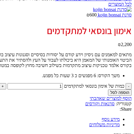
לכל המוצרים
סדנת kojin bonsai
600
₪
אימון בונסאי למתקדמים
₪
2,200
מתאים למאמנים עם ניסיון וידע קודם על יסודות בסיסיים וסגנונות עיצוב בונסאי, שנרכש בבית ספר 4 
הביטוי האומנותי של המאמן היא ביכולתו לעבוד על העץ ולהסתיר את הת
בקורס אלמד טכניקות עיצוב מתקדמות בשילוב חשיבה מחוץ לקופסה במטרה ל
משך הקורס: 6 מפגשים כ 3 שעות כל מפגש.
כמות של אימון בונסאי למתקדמים
הוספה לסל
הוסף למוצרים שאהבתי
קטגוריה:
סדנאות וקורסים
Share:
מידע נוסף
מדיניות משלוחים