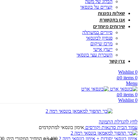
הבלוג של משה
קצרים על בונסאי
שאלות נפוצות
אנו בתקשורת
שירותים מיוחדים
סיורים במשתלה
פנסיון לבונסאי
מרכז שיקום
ייעוץ אישי
השכרת עצי בונסאי
צרו קשר
Wishlist
0
₪
0
items
0
Menu
₪
0
items
0
Wishlist
0
לחץ להגדלת התמונה
עמוד הבית
סדנאות וקורסים
אימון בונסאי למתקדמים
אימון בונסאי יסודות + אימון בונסאי רמה 2
3,400
₪
המחיר המקורי היה: ₪3,400.