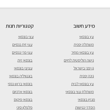
מידע חשוב
קטגוריות חנות
עץ בונסאי
עצי בונסאי
משתלה יפנית
עצי זית ננסיים
עץ בונסאי מחיר
עצי פרי ננסיים
גישה הוליסטית לחיים
בונסאי זית
גן יפני בישראל
עציצי בונסאי
גינה יפנית
בוגנוויליה בונסאי
עץ בונסאי לבית
בונסאי ברוש ננסי
משתלת עצי בונסאי
בונסאי אדניום
מגזין בונסאי
בונסאי פיקוס
הסדרי נגישות
פלפלון סיני