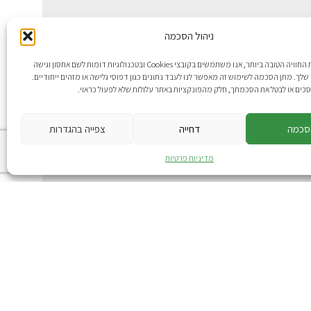
ניהול הסכמה
כדי לספק לך את החוויה הטובה ביותר, אנו משתמשים בקובצי Cookies ובטכנולוגיות דומות לשם אחסון וגישה
לך. מתן הסכמה לשימוש זה מאפשר לנו לעבד נתונים כגון דפוסי גלישה או מזהים ייחודיים.
כים או לבטל את הסכמתך, חלק מהפונקציות באתר עלולות שלא לפעול כראוי.
סכמה
דחייה
צפייה בהגדרות
מדיניות פרטיות
: omega360
משתלה הפיזית עוד מגוון גדול של עצים