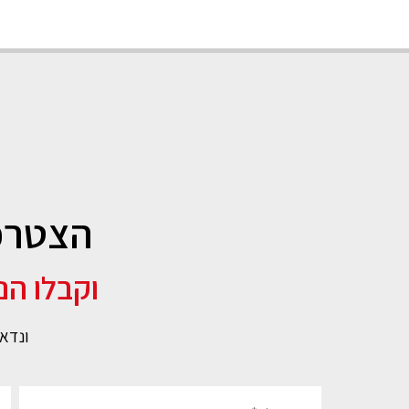
הצטרפו
וקבלו הנחה קב
ונדאג