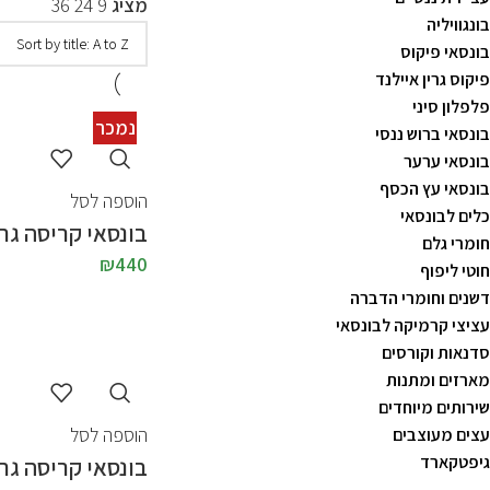
מציג
9
24
36
בונגוויליה
בונסאי פיקוס
פיקוס גרין איילנד
פלפלון סיני
נמכר
נמכר
נמכר
בונסאי ברוש ננסי
בונסאי ערער
בונסאי עץ הכסף
הוספה לסל
כלים לבונסאי
בונסאי קריסה גר
חומרי גלם
₪
440
חוטי ליפוף
דשנים וחומרי הדברה
עציצי קרמיקה לבונסאי
סדנאות וקורסים
מארזים ומתנות
שירותים מיוחדים
הוספה לסל
עצים מעוצבים
גיפטקארד
בונסאי קריסה גר