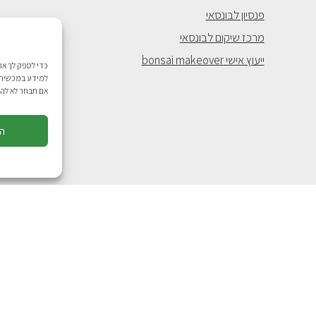
פנסיון לבונסאי
מרכז שיקום לבונסאי
ייעוץ אישי bonsai makeover
למידע במכשיר ש
אם תבחר לא להס
ה
בניה ועיצוב אתר
לא מצאתם מה שחיפשתם? ב