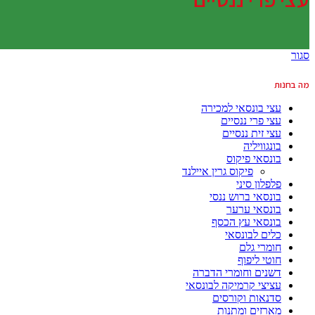
סגור
מה בחנות
עצי בונסאי למכירה
עצי פרי ננסיים
עצי זית ננסיים
בונגוויליה
בונסאי פיקוס
פיקוס גרין איילנד
פלפלון סיני
בונסאי ברוש ננסי
בונסאי ערער
בונסאי עץ הכסף
כלים לבונסאי
חומרי גלם
חוטי ליפוף
דשנים וחומרי הדברה
עציצי קרמיקה לבונסאי
סדנאות וקורסים
מארזים ומתנות