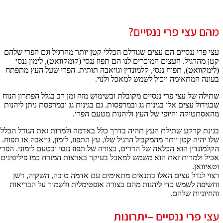
מהם עצי פרי ננסיים?
עצי פרי ננסיים הם עצים שגודלם הכללי קטן יותר מהרגיל וגם הפרי שלהם
קטן מהרגיל. העצים המוכרים לנו הם תפוז ננסי (קומקוואט), לימון ננסי
(לימקוואט), תפוח ננסי, קלמונדין וגויאבה תותית. הפרי שעל העץ מתפתח
בעונה המתאימה ויכול לשמש למאכל ולנוי.
שתילה של עצי פרי ננסיים מקובלת ובשימוש מזה זמן רב בגלל הפתרון הנוח
שבגידול עצים אלו בגינות גג ובמרפסות. גם בגינות גג ובמרפסת ניתן ליהנות
מהאסתטיקה והיופי של העץ וליהנות מטעם הפרי.
בגינת קרקע שתילת העץ תהיה בדרך כלל באדמה ולמרות זאת הגודל הכללי
שלו יהיה קטן יותר מהמקביל הרגיל שלו, עץ התפוז, לימון, גויאבה או תפוח.
הקלמונדין הוא הכלאה של הדרים, בצורה של תפוז ננסי ובטעם לימוני. הפרי
אכיל ולמרות זאת הוא משמש למאכל בעיקר בארצות המזרח כמו פיליפינים
וטאיוואן.
רצוי לגדל עצים האלו בתנאים מתאימים עם אדמה טובה, השקיה, דשן
וחשיפה לשמש כדי ליהנות מהם בצורה אופטימלית ולשמור על הבריאות
והחיוניות שלהם.
עצי פרי ננסיים –יתרונות