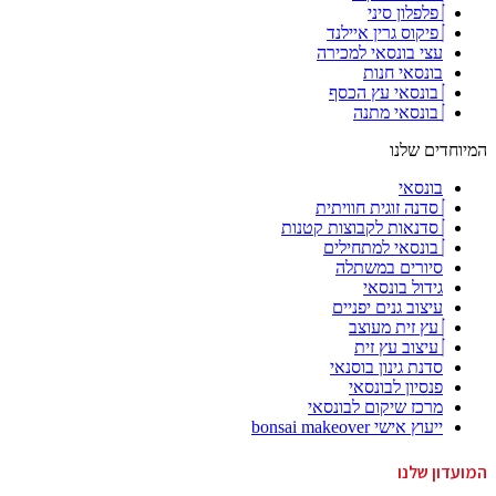
פלפלון סיני
פיקוס גרין איילנד
עצי בונסאי למכירה
בונסאי חנות
בונסאי עץ הכסף
בונסאי מתנה
המיוחדים שלנו
בונסאי
סדנה זוגית חוויתית
סדנאות לקבוצות קטנות
בונסאי למתחילים
סיורים במשתלה
גידול בונסאי
עיצוב גנים יפניים
עץ זית מעוצב
עיצוב עץ זית
סדנת גינון בוסנאי
פנסיון לבונסאי
מרכז שיקום לבונסאי
ייעוץ אישי bonsai makeover
המועדון שלנו