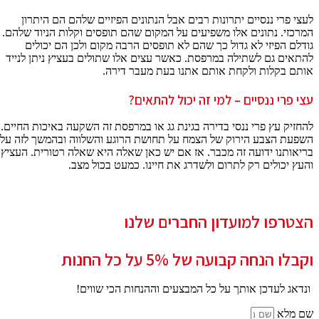
לעצי פרי ננסיים יתרונות רבים אבל הנתונים הפיזיים שלהם הם היתרון
המרכזי. נתונים אלו משפיעים על המקום שהם תופסים וקלות הניוד שלהם.
גודלם הפיזי לא גדול כך שהם לא תופסים הרבה מקום ולכן הם יכולים
להתאים גם לשתילה במרפסת. כאשר עצים אלו שתולים בעציץ ניתן לנייד
אותם בקלות ולקחת אותם אתנו בעת מעבר דירה.
עצי פרי ננסיים – למי זה יכול להתאים?
להחזיק עץ פרי ננסי בדירה בגינת גג או במרפסת זה השקעה באיכות החיים.
השפעת הצבע הירוק של הצמח על תחושת הרוגע והשלווה ובהמשך לזה על
בריאותנו ידועה זה מכבר. אז אם יש כאן שאלה היא שאלה רטורית. העציץ
והעץ יכולים רק לתרום ולשדרג את חיינו. כמעט בכול מצב.
הצטרפו למועדון החברים שלנו
וקבלו הנחה קבועה של 5% על כל החנות
ונדאג לעדכן אותך על כל המבצעים וההנחות הכי שווים!
שם מלא