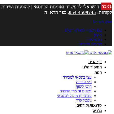
נמכר
המרכז הישראלי להעשרה ואומנות הבונסאי | להזמנות ושירות
לקוחות:
054-4509745
, כפר הרא"ה
חפש מוצרים
הרשמה לניוזלטר שלנו
תקנון
גיפטקארד
מדיניות פרטיות
דף הבית
הסיפור שלנו
חנות
עצי בונסאי למכירה
כלי עבודה
חוטי ליפוף
דשנים וחומרי הדברה
עציצי קרמיקה לבונסאי
גיפטקארד
סדנאות וקורסים
גלריה