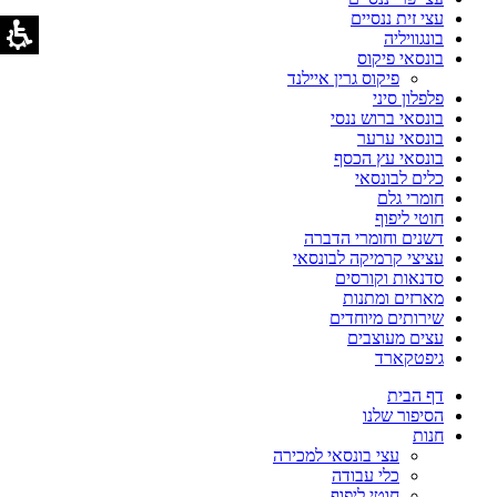
עצי זית ננסיים
בונגוויליה
בונסאי פיקוס
פיקוס גרין איילנד
פלפלון סיני
בונסאי ברוש ננסי
בונסאי ערער
בונסאי עץ הכסף
כלים לבונסאי
חומרי גלם
חוטי ליפוף
דשנים וחומרי הדברה
עציצי קרמיקה לבונסאי
סדנאות וקורסים
מארזים ומתנות
שירותים מיוחדים
עצים מעוצבים
גיפטקארד
דף הבית
הסיפור שלנו
חנות
עצי בונסאי למכירה
כלי עבודה
חוטי ליפוף