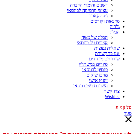
דשנים וחומרי הדברה
עציצי קרמיקה לבונסאי
גיפטקארד
סדנאות וקורסים
גלריה
הבלוג
הבלוג של משה
קצרים על בונסאי
שאלות נפוצות
אנו בתקשורת
שירותים מיוחדים
סיורים במשתלה
פנסיון לבונסאי
מרכז שיקום
ייעוץ אישי
השכרת עצי בונסאי
צרו קשר
Wishlist
סל קניות
סגור