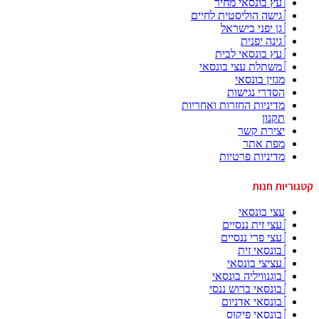
עץ בונסאי מחיר
גישה הוליסטית לחיים
גן יפני בישראל
גינה יפנית
עץ בונסאי לבית
משתלת עצי בונסאי
מגזין בונסאי
הסדרי נגישות
מדיניות החזרות ואחריות
תקנון
יצירת קשר
מפת אתר
מדיניות פרטיות
קטגוריות חנות
עצי בונסאי
עצי זית ננסיים
עצי פרי ננסיים
בונסאי זית
עציצי בונסאי
בוגנוויליה בונסאי
בונסאי ברוש ננסי
בונסאי אדניום
בונסאי פיקוס