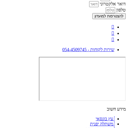
דואר אלקטרוני
טלפון
להצטרפות למועדון
שירות לקוחות - 054-4509745
מידע חשוב
עץ בונסאי
משתלה יפנית