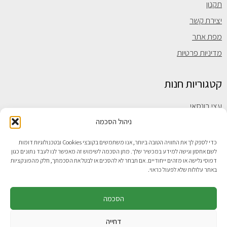
תקנון
יצירת קשר
מפת אתר
מדיניות פרטיות
קטגוריות חנות
עצי בונסאי
עצי זית ננסיים
ניהול הסכמה
עצי פרי ננסיים
כדי לספק לך את החוויה הטובה ביותר, אנו משתמשים בקובצי Cookies ובטכנולוגיות דומות
לשם אחסון וגישה למידע במכשיר שלך. מתן הסכמה לשימוש זה מאפשר לנו לעבד נתונים כגון
בונסאי זית
דפוסי גלישה או מזהים ייחודיים. אם תבחר לא להסכים או לבטל את הסכמתך, חלק מהפונקציות
עציצי בונסאי
באתר עלולות שלא לפעול כראוי.
בוגנוויליה בונסאי
הסכמה
בונסאי ברוש ננסי
בונסאי אדניום
דחייה