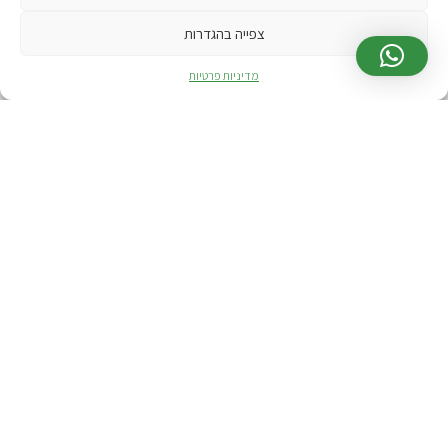
בונסאי פיקוס
צפייה בהגדרות
פלפלון סיני
מדיניות פרטיות
פיקוס גרין איילנד
עצי בונסאי למכירה
בונסאי חנות
בונסאי עץ הכסף
בונסאי מתנה
המיוחדים שלנו
בונסאי
סדנה זוגית חוויתית
סדנאות לקבוצות קטנות
בונסאי למתחילים