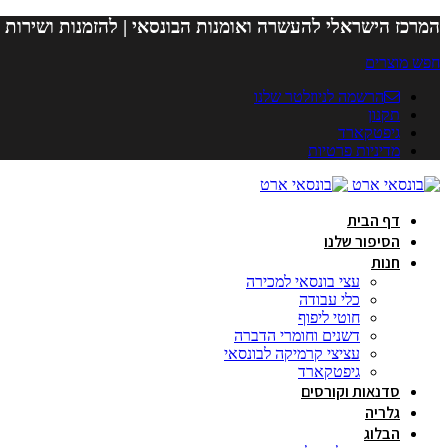
המרכז הישראלי להעשרה ואומנות הבונסאי | להזמנות ושירות 
חפש מוצרים
הרשמה לניוזלטר שלנו
תקנון
גיפטקארד
מדיניות פרטיות
דף הבית
הסיפור שלנו
חנות
עצי בונסאי למכירה
כלי עבודה
חוטי ליפוף
דשנים וחומרי הדברה
עציצי קרמיקה לבונסאי
גיפטקארד
סדנאות וקורסים
גלריה
הבלוג