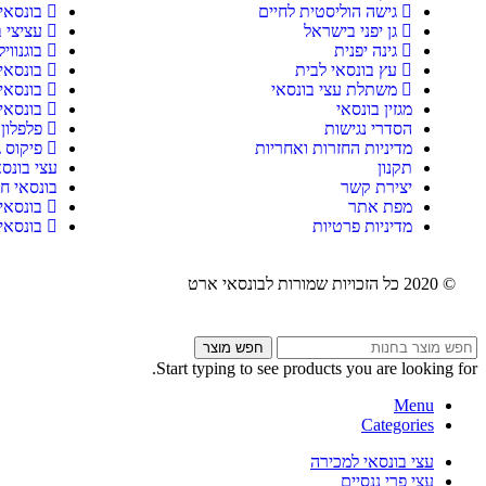
גישה הוליסטית לחיים
בונסאי 
גן יפני בישראל
עציצי ב
גינה יפנית
בוגנווי
עץ בונסאי לבית
בונסאי 
משתלת עצי בונסאי
בונסאי
מגזין בונסאי
בונסאי
הסדרי נגישות
פלפלון 
מדיניות החזרות ואחריות
פיקוס ג
תקנון
עצי בונס
יצירת קשר
בונסאי חנ
מפת אתר
בונסאי
מדיניות פרטיות
בונסאי
© 2020 כל הזכויות שמורות לבונסאי ארט
חפש מוצר
Start typing to see products you are looking for.
Menu
Categories
עצי בונסאי למכירה
עצי פרי ננסיים