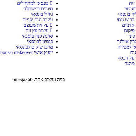
זית
בונסאי למתחילים
ונסאי
סיורים במשתלה
ליה בונסאי
גידול בונסאי
ברוש ננסי
עיצוב גנים יפניים
 אדניום
עץ זית מעוצב
 פיקוס
עיצוב עץ זית
סיני
סדנת גינון בוסנאי
רין איילנד
פנסיון לבונסאי
אי למכירה
מרכז שיקום לבונסאי
ות
ייעוץ אישי bonsai makeover
 עץ הכסף
 מתנה
בניה ועיצוב אתר: omega360