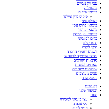
עצי זית ננסיים
בונגוויליה
בונסאי פיקוס
פיקוס גרין איילנד
פלפלון סיני
בונסאי ברוש ננסי
בונסאי ערער
בונסאי עץ הכסף
כלים לבונסאי
חומרי גלם
חוטי ליפוף
דשנים וחומרי הדברה
עציצי קרמיקה לבונסאי
סדנאות וקורסים
מארזים ומתנות
שירותים מיוחדים
עצים מעוצבים
גיפטקארד
דף הבית
הסיפור שלנו
חנות
עצי בונסאי למכירה
כלי עבודה
חוטי ליפוף